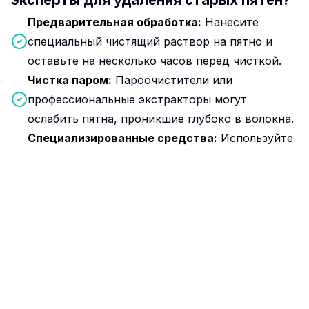
эксперты для удаления старых пятен?
Предварительная обработка:
Нанесите
специальный чистящий раствор на пятно и
оставьте на несколько часов перед чисткой.
Чистка паром:
Пароочистители или
профессиональные экстракторы могут
ослабить пятна, проникшие глубоко в волокна.
Специализированные средства:
Используйте
моющие средства для конкретного типа пятна
(вино, жир и т. д.) и следуйте инструкциям
производителя.
Как ухаживать за коврами в
зависимости от их материала?
Каждое волокно имеет разные потребности.
Знание материала поможет выбрать правильный
метод и избежать повреждений.