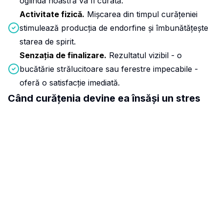
oglinda noastră va fi curată.
Activitate fizică.
Mișcarea din timpul curățeniei
stimulează producția de endorfine și îmbunătățește
starea de spirit.
Senzația de finalizare.
Rezultatul vizibil - o
bucătărie strălucitoare sau ferestre impecabile -
oferă o satisfacție imediată.
Când curățenia devine ea însăși un stres
Paradoxul este că exact atunci când avem cea mai
mare nevoie de ordine, avem cel mai puțin energie
pentru a o crea. Stresul prelungit sau stările depresive
epuizează resursele. Încercarea de a face o curățenie
generală forțată poate duce la și mai multă oboseală și
vinovăție.
Dacă simți că dezordinea te apasă, dar nu ai puterea
să o gestionezi singur, nu trebuie să faci totul pe cont