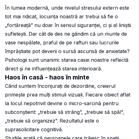
În lumea modernă, unde nivelul stresului extern este
tot mai ridicat, locuința noastră ar trebui să fie o
„fortăreață” nu doar în sensul siguranței, ci și al liniștii
sufletești. Dar cât de des ne gândim că un munte de
vase nespălate, praful de pe rafturi sau lucrurile
împrăștiate pot deveni o sursă ascunsă de anxietate?
Psihologii sunt unanimi: starea casei noastre reflectă
direct și ne influențează starea interioară.
Haos în casă - haos în minte
Când suntem înconjurați de dezordine, creierul
primește prea mulți stimuli vizuali. Fiecare obiect aflat
la locul nepotrivit devine o micro-sarcină pentru
subconștient: „trebuie să strâng”, „trebuie să spăl”,
„trebuie să organizez”. Rezultatul este o
suprasolicitare cognitivă.
Studiile arată că persoanele care trăiesc în spații